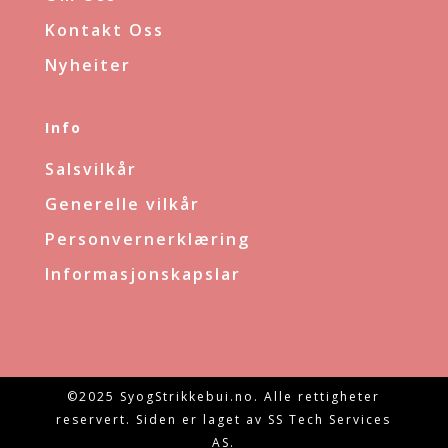
Kontakt Oss
Nyheiter
Info
Salsvilkår
Generelle vilkår
Personvernerklæring
Informasjonskapslar
©2025 SyogStrikkebui.no. Alle rettigheter
reservert. Siden er laget av SS Tech Services
AS.