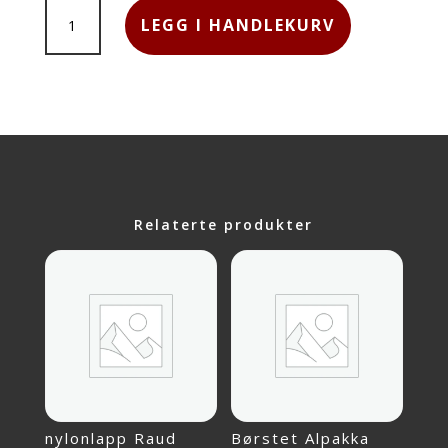
FRITIDSGARN
LEGG I HANDLEKURV
2573
MONK`S
ROBE7039560041300
ANTALL
Relaterte produkter
nylonlapp Raud
Børstet Alpakka