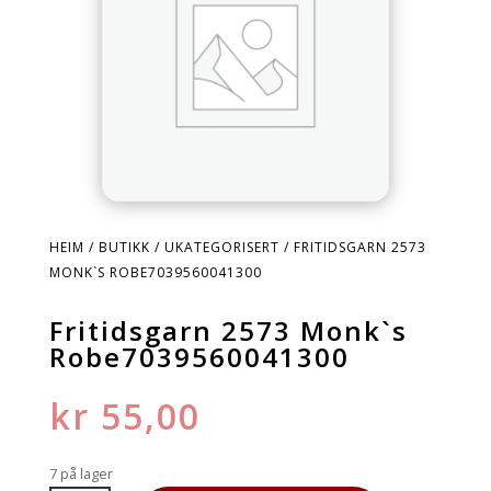
HEIM
/
BUTIKK
/
UKATEGORISERT
/ FRITIDSGARN 2573
MONK`S ROBE7039560041300
Fritidsgarn 2573 Monk`s
Robe7039560041300
kr
55,00
7 på lager