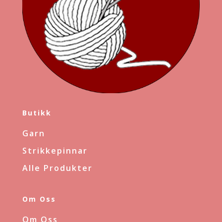
Butikk
Garn
Strikkepinnar
Alle Produkter
Om Oss
Om Oss