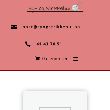

post@syogstrikkebui.no

41 43 70 51
0 elementer