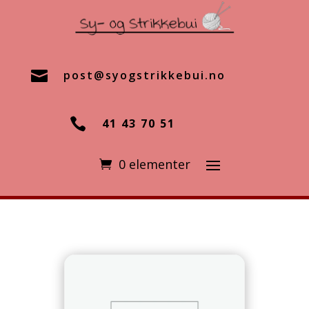

post@syogstrikkebui.no

41 43 70 51
0 elementer