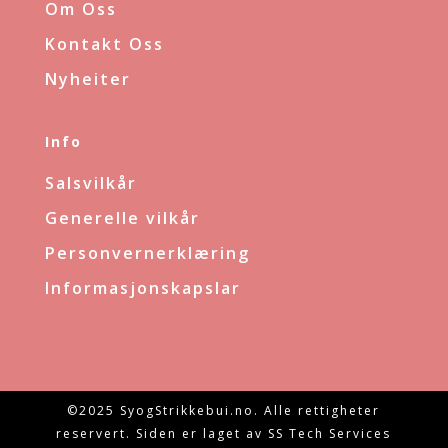
Om Oss
Kontakt Oss
Nyheiter
Info
Salsvilkår
Generelle vilkår
Personvernerklæring
Informasjonskapslar
©2025 SyogStrikkebui.no. Alle rettigheter
reservert. Siden er laget av SS Tech Services