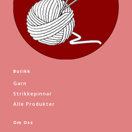
Butikk
Garn
Strikkepinnar
Alle Produkter
Om Oss