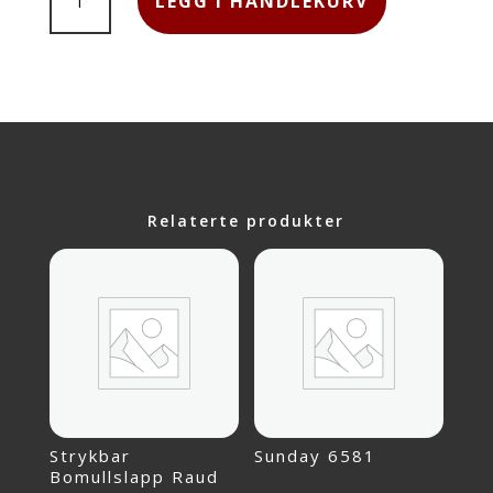
LEGG I HANDLEKURV
4305
GULORANSJE
ANTALL
Relaterte produkter
Strykbar
Sunday 6581
Bomullslapp Raud