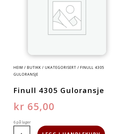
HEIM
/
BUTIKK
/
UKATEGORISERT
/ FINULL 4305
GULORANSJE
Finull 4305 Guloransje
kr
65,00
6 på lager
FINULL