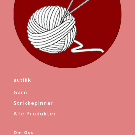
Butikk
Garn
Strikkepinnar
Alle Produkter
Om Oss