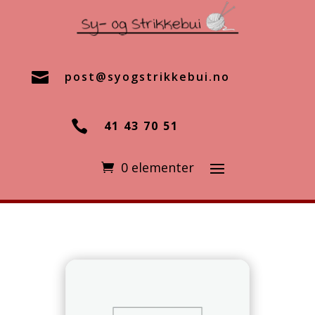

post@syogstrikkebui.no

41 43 70 51
0 elementer