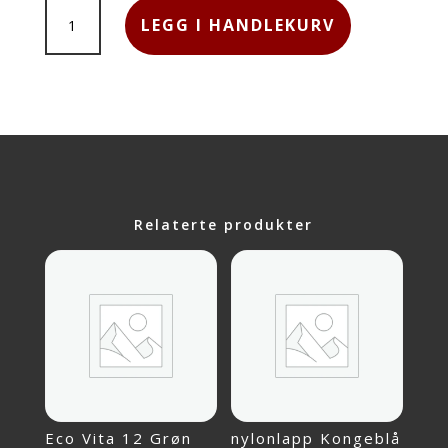
TYNN
LEGG I HANDLEKURV
MERINOULL
9564
MATCHA
ANTALL
Relaterte produkter
Eco Vita 12 Grøn
nylonlapp Kongeblå