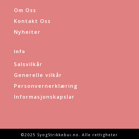
Om Oss
Kontakt Oss
Nyheiter
Info
Salsvilkår
Generelle vilkår
Personvernerklæring
Informasjonskapslar
©2025 SyogStrikkebui.no. Alle rettigheter