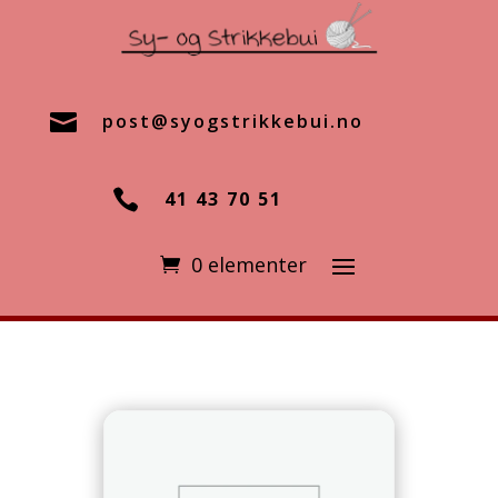

post@syogstrikkebui.no

41 43 70 51
0 elementer