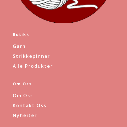
Butikk
Garn
Strikkepinnar
Alle Produkter
Om Oss
Om Oss
Kontakt Oss
Nyheiter