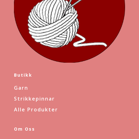
Butikk
Garn
Strikkepinnar
Alle Produkter
Om Oss