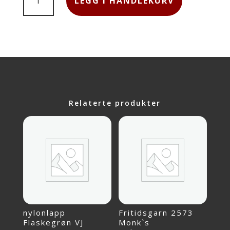
LEGG I HANDLEKURV
BEIGE
3021
ANTALL
Relaterte produkter
nylonlapp
Fritidsgarn 2573
Flaskegrøn VJ
Monk`s