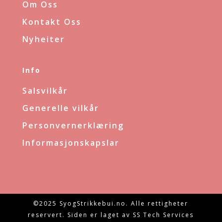
Om Oss
Kontakt Oss
Nyheiter
Info
Salsvilkår
Generelle vilkår
Personvernerklæring
Informasjonskapslar
©2025 SyogStrikkebui.no. Alle rettigheter
reservert. Siden er laget av SS Tech Services