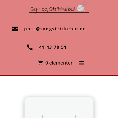

post@syogstrikkebui.no

41 43 70 51
0 elementer