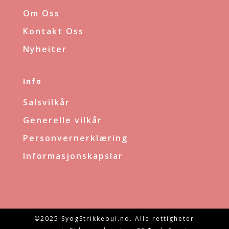
Om Oss
Kontakt Oss
Nyheiter
Info
Salsvilkår
Generelle vilkår
Personvernerklæring
Informasjonskapslar
©2025 SyogStrikkebui.no. Alle rettigheter