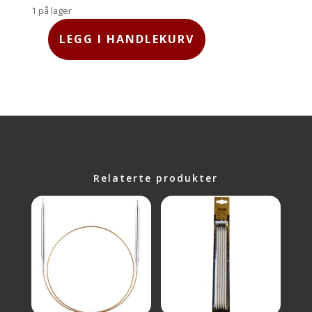
1 på lager
LEGG I HANDLEKURV
SYMFONIE,
80
CM,
4.5
MM
ANTALL
Relaterte produkter