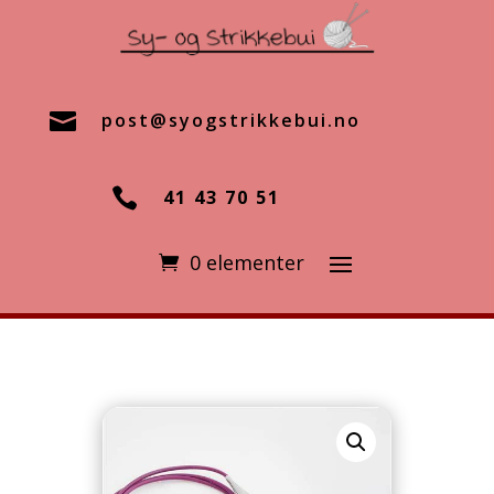

post@syogstrikkebui.no

41 43 70 51
0 elementer