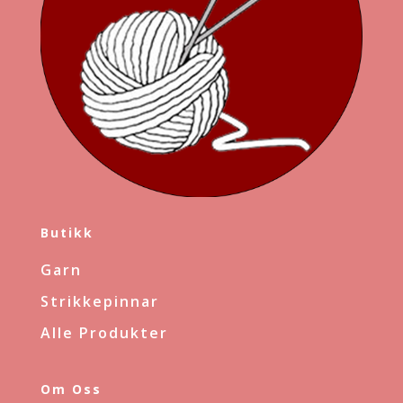
Butikk
Garn
Strikkepinnar
Alle Produkter
Om Oss