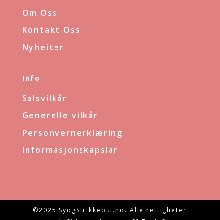
Om Oss
Kontakt Oss
Nyheiter
Info
Salsvilkår
Generelle vilkår
Personvernerklæring
Informasjonskapslar
©2025 SyogStrikkebui.no. Alle rettigheter