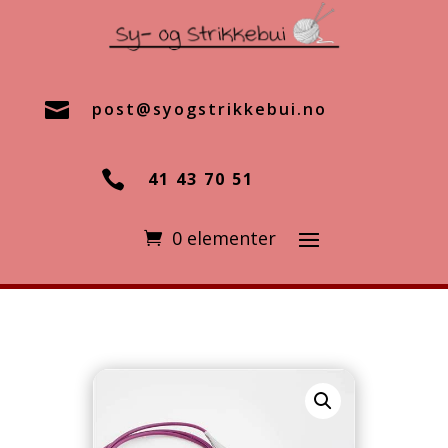

post@syogstrikkebui.no

41 43 70 51
0 elementer