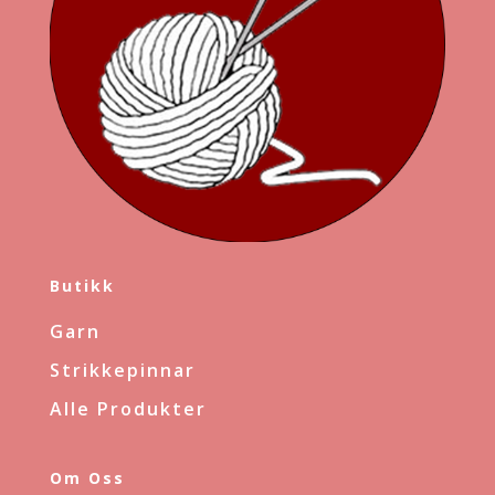
Butikk
Garn
Strikkepinnar
Alle Produkter
Om Oss