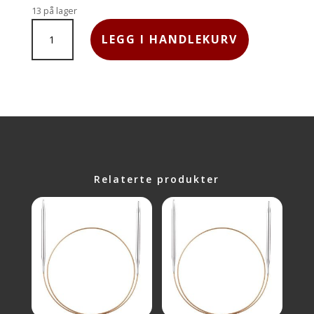
13 på lager
SYMFONIE,
LEGG I HANDLEKURV
80
CM,
3.0
MM
ANTALL
Relaterte produkter