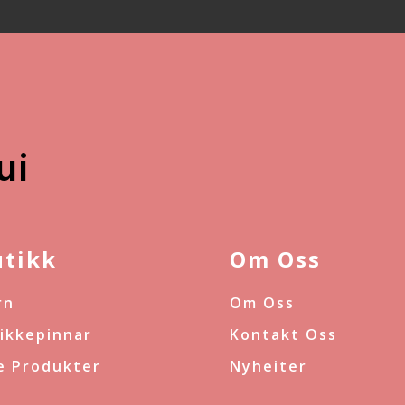
ui
utikk
Om Oss
rn
Om Oss
rikkepinnar
Kontakt Oss
le Produkter
Nyheiter