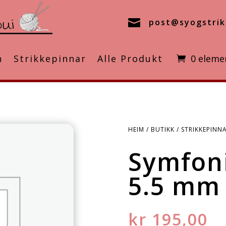

post@syogstrik
n
Strikkepinnar
Alle Produkt
0 eleme
HEIM
/
BUTIKK
/
STRIKKEPINN
Symfoni
5.5 mm
kr
195,00