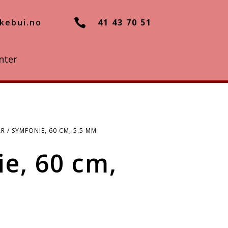

kebui.no
41 43 70 51
nter
AR
/ SYMFONIE, 60 CM, 5.5 MM
e, 60 cm,