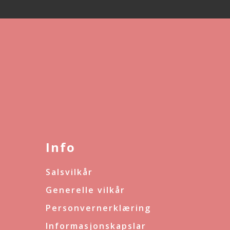
Info
Salsvilkår
Generelle vilkår
Personvernerklæring
Informasjonskapslar