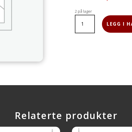
2 på lager
SYMFONIE,
60
LEGG I 
CM,
5.5
MM
ANTALL
Relaterte produkter