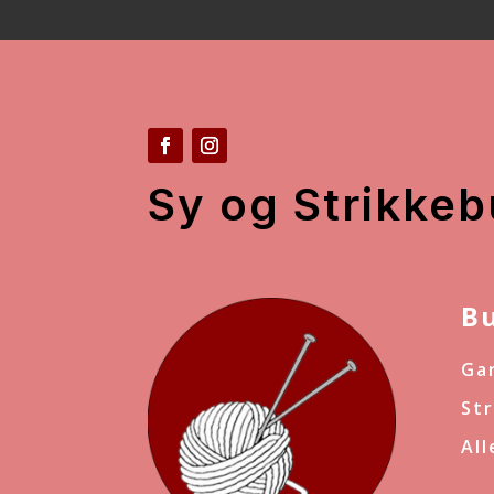
Sy og Strikkeb
B
Ga
St
Al