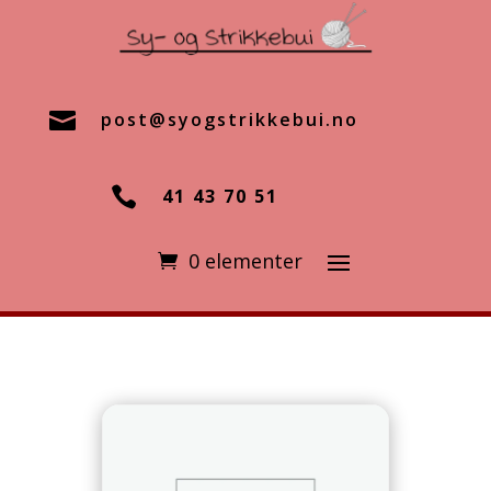

post@syogstrikkebui.no

41 43 70 51
0 elementer