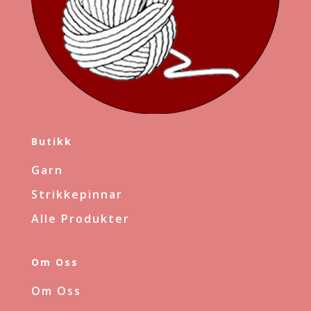
Butikk
Garn
Strikkepinnar
Alle Produkter
Om Oss
Om Oss