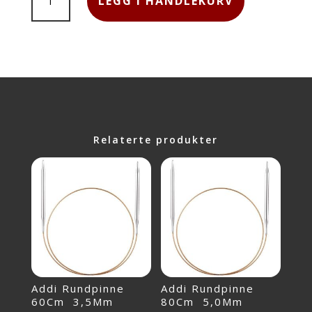
LEGG I HANDLEKURV
40
CM,
5.0
MM
ANTALL
Relaterte produkter
Addi Rundpinne
Addi Rundpinne
60Cm 3,5Mm
80Cm 5,0Mm