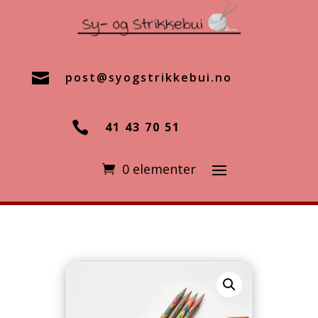

post@syogstrikkebui.no

41 43 70 51
0 elementer