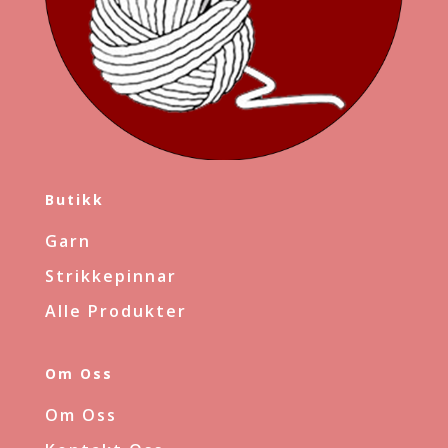
Butikk
Garn
Strikkepinnar
Alle Produkter
Om Oss
Om Oss