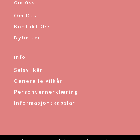
Om Oss
Om Oss
Kontakt Oss
Nyheiter
Info
Salsvilkår
Generelle vilkår
Personvernerklæring
Informasjonskapslar