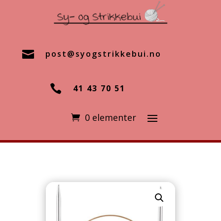

post@syogstrikkebui.no

41 43 70 51
0 elementer