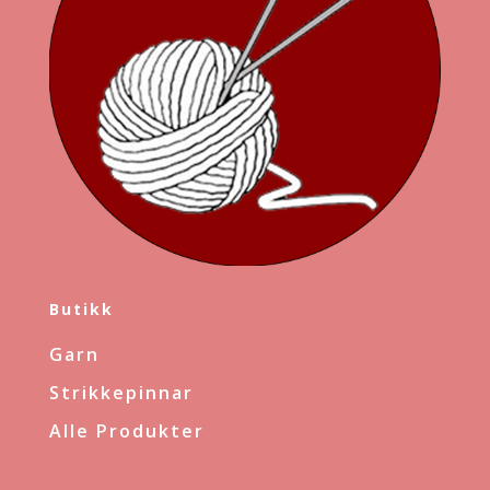
Butikk
Garn
Strikkepinnar
Alle Produkter