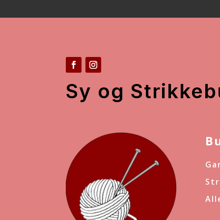
Sy og Strikkeb
B
Ga
St
Al