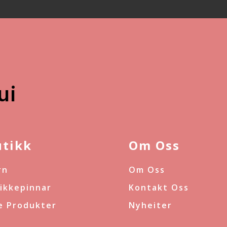
ui
utikk
Om Oss
rn
Om Oss
rikkepinnar
Kontakt Oss
le Produkter
Nyheiter