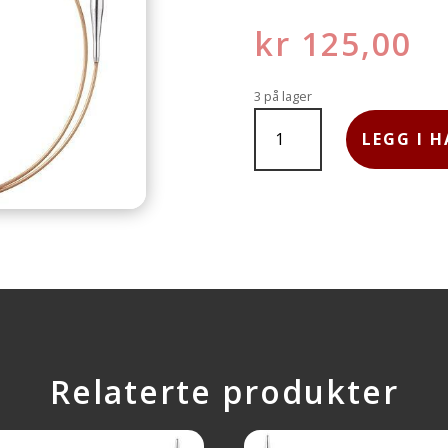
kr
125,00
3 på lager
ADDI
RUNDPINNE
LEGG I 
50CM
5,0MM
ANTALL
Relaterte produkter