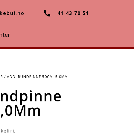

kebui.no
41 43 70 51
nter
AR
/ ADDI RUNDPINNE 50CM 5,0MM
undpinne
5,0Mm
kelfri.