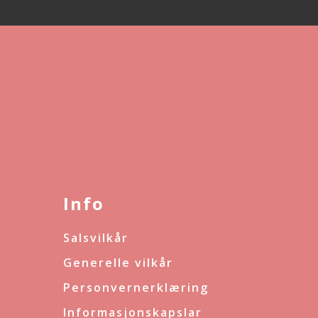
Info
Salsvilkår
Generelle vilkår
Personvernerklæring
Informasjonskapslar