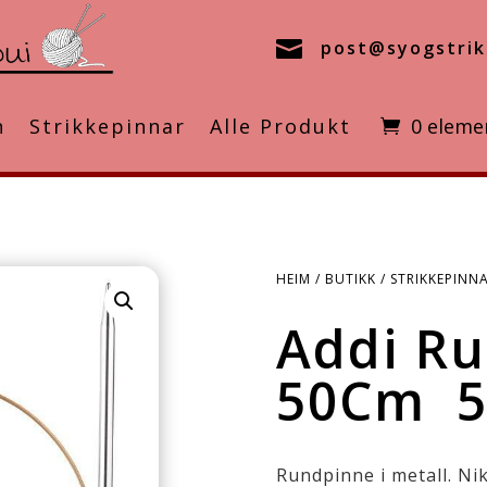

post@syogstrik
n
Strikkepinnar
Alle Produkt
0 eleme
HEIM
/
BUTIKK
/
STRIKKEPINN
Addi R
50Cm 
Rundpinne i metall. Nik