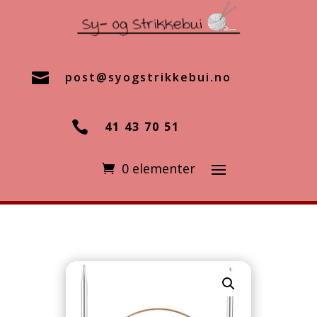

post@syogstrikkebui.no

41 43 70 51
0 elementer