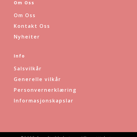
Om Oss
Om Oss
Kontakt Oss
Nyheiter
Info
Salsvilkår
Generelle vilkår
Personvernerklæring
Informasjonskapslar