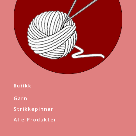
Butikk
Garn
Strikkepinnar
Alle Produkter