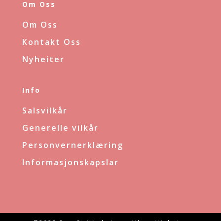
Om Oss
Om Oss
Kontakt Oss
Nyheiter
Info
Salsvilkår
Generelle vilkår
Personvernerklæring
Informasjonskapslar