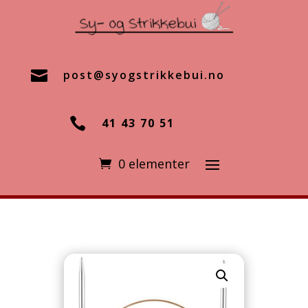

post@syogstrikkebui.no

41 43 70 51
0 elementer