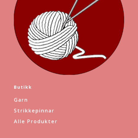
Butikk
Garn
Strikkepinnar
Alle Produkter